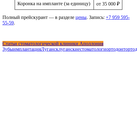
Коронка на импланте (за единицу)
от 35 000 ₽
Полный прейскурант — в разделе
цены
. Запись:
+7 959 595-
55-59
.
Статьи стоматологической клиники Аполлония
Зубы
имплантация
Луганск
луганскиестоматологи
ортодонт
орто