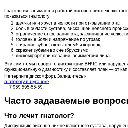
Гнатология занимается работой височно-нижнечелюстного
показаться гнатологу:
щелчки или хруст в челюсти при открывании рта;
боль в области сустава, виска, шеи неясного проис
ограничение открывания рта, заклинивание челюсти
головные боли и напряжение по утрам;
стирание зубов, сколы пломб и коронок;
скрежет зубами во сне (бруксизм);
дискомфорт при жевании, асимметрия лица.
Эти симптомы говорят о дисфункции ВНЧС или нарушении
функциональную диагностику и составляет план — от кап
Не терпите дискомфорт. Запишитесь к
гнатологу в Луганске
, +7 959 595-55-59.
Часто задаваемые вопро
Что лечит гнатолог?
Дисфункцию височно-нижнечелюстного сустава, нарушения